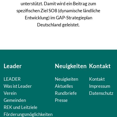
unterstützt. Damit wird ein Beitrag zum
spezifischen Ziel SO8 (dynamische ländliche
Entwicklung) im GAP-Strategieplan
Deutschland geleistet.
Leader
Neuigkeiten
Kontakt
Navigation
Navigation
Navigation
LEADER
Neuigkeiten
Kontakt
überspringen
überspringen
überspringen
Was ist Leader
Aktuelles
Impressum
Verein
Rundbriefe
Datenschutz
Gemeinden
Presse
REK und Leitziele
Förderungsmöglichkeiten